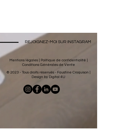
REJOIGNEZ-MOI SUR INSTAGRAM
Mentions légales
|
Politique de confidentialité
|
Conditions Générales de Vente
© 2023 - Tous droits réservés - Faustine Croquison |
Design by
Digital 4U