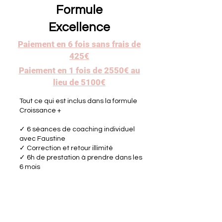
Formule
Excellence
Paiement en 6 fois sans frais de
425€
Paiement en 1 fois de 2550€ au
lieu de 5100€
Tout ce qui est inclus dans la formule
Croissance +
✓ 6 séances de coaching individuel
avec Faustine
✓ Correction et retour illimité
✓ 6h de prestation à prendre dans les
6 mois